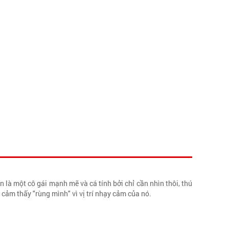
 là một cô gái mạnh mẽ và cá tính bởi chỉ cần nhìn thôi, thú
cảm thấy "rùng mình" vì vị trí nhạy cảm của nó.