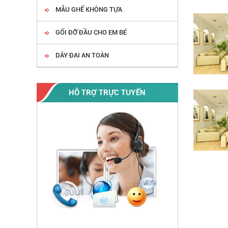
MẪU GHẾ KHÔNG TỰA
GỐI ĐỠ ĐẦU CHO EM BÉ
DÂY ĐAI AN TOÀN
HỖ TRỢ TRỰC TUYẾN