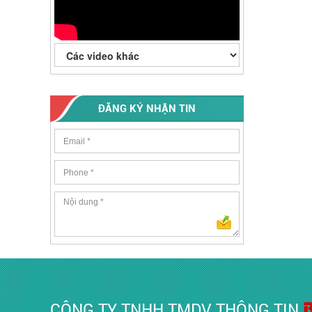
ĐĂNG KÝ NHẬN TIN
CÔNG TY TNHH TMDV THÔNG TIN