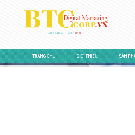
LUÔN CÙNG BẠN TẠO RA
GIÁ TRỊ
TRANG CHỦ
GIỚI THIỆU
SẢN PH