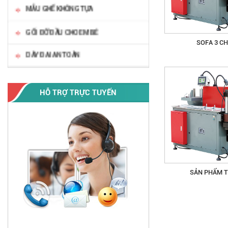
MẪU GHẾ KHÔNG TỰA
GỐI ĐỠ ĐẦU CHO EM BÉ
SOFA 3 CH
DÂY ĐAI AN TOÀN
HỖ TRỢ TRỰC TUYẾN
SẢN PHẨM T