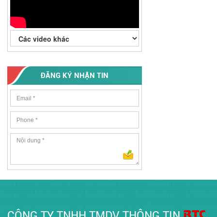
ĐĂNG KÝ NHẬN TIN
BTC
CÔNG TY TNHH TMDV THÔNG TIN