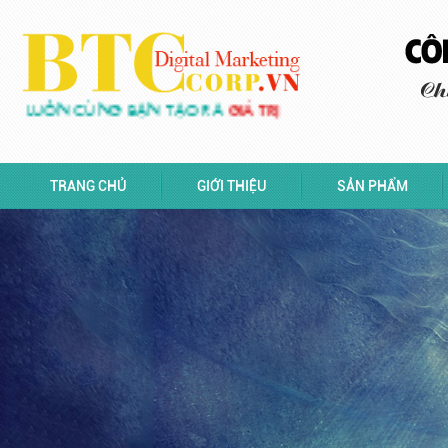
LUÔN CÙNG BẠN TẠO RA
GIÁ TRỊ
TRANG CHỦ
GIỚI THIỆU
SẢN PHẨM