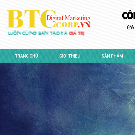
LUÔN CÙNG BẠN TẠO RA
GIÁ TRỊ
TRANG CHỦ
GIỚI THIỆU
SẢN PHẨM