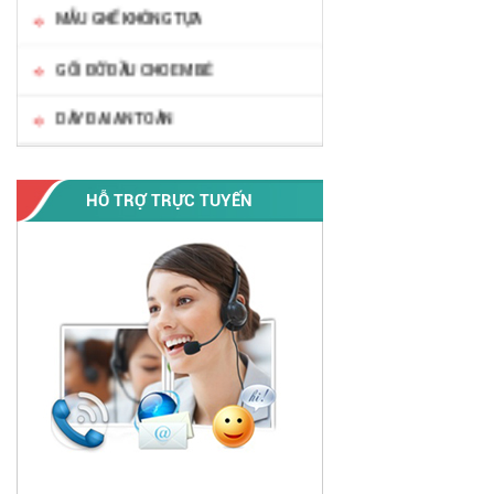
MẪU GHẾ KHÔNG TỰA
GỐI ĐỠ ĐẦU CHO EM BÉ
DÂY ĐAI AN TOÀN
HỖ TRỢ TRỰC TUYẾN