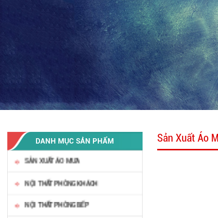
Sản Xuất Áo 
DANH MỤC SẢN PHẨM
SẢN XUẤT ÁO MƯA
NỘI THẤT PHÒNG KHÁCH
NỘI THẤT PHÒNG BẾP