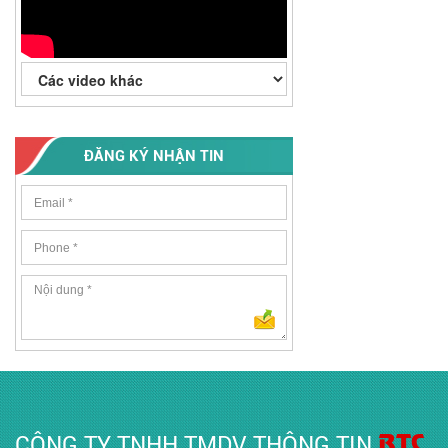
ĐĂNG KÝ NHẬN TIN
BTC
CÔNG TY TNHH TMDV THÔNG TIN