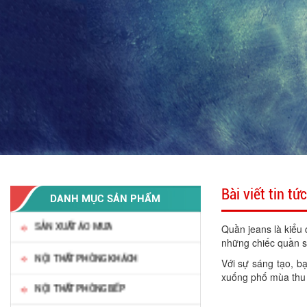
Bài viết tin tức
DANH MỤC SẢN PHẨM
SẢN XUẤT ÁO MƯA
Quần jeans là kiểu 
những chiếc quần sh
NỘI THẤT PHÒNG KHÁCH
Với sự sáng tạo, b
xuống phố mùa thu n
NỘI THẤT PHÒNG BẾP