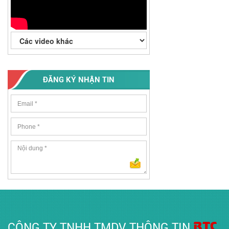
ĐĂNG KÝ NHẬN TIN
BTC
CÔNG TY TNHH TMDV THÔNG TIN