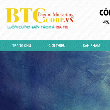
LUÔN CÙNG BẠN TẠO RA
GIÁ TRỊ
TRANG CHỦ
GIỚI THIỆU
SẢN PHẨM