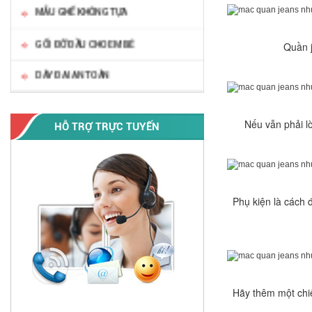
MẪU GHẾ KHÔNG TỰA
GỐI ĐỠ ĐẦU CHO EM BÉ
Quần j
DÂY ĐAI AN TOÀN
Nếu vẫn phải l
HỖ TRỢ TRỰC TUYẾN
Phụ kiện là cách 
Hãy thêm một chiế